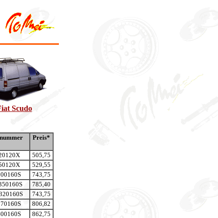
iat Scudo
llnummer
Preis*
20120X
505,75
50120X
529,55
00160S
743,75
50160S
785,40
20160S
743,75
70160S
806,82
00160S
862,75