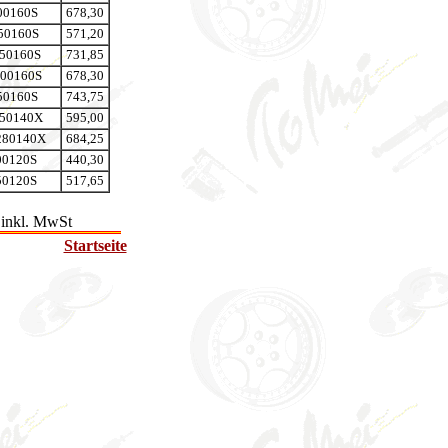
00160S
678,30
50160S
571,20
50160S
731,85
00160S
678,30
50160S
743,75
50140X
595,00
80140X
684,25
00120S
440,30
50120S
517,65
 inkl. MwSt
Startseite