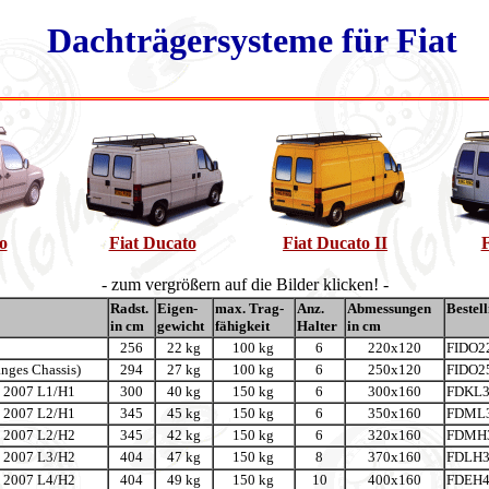
Dachträgersysteme für Fiat
o
Fiat Ducato
Fiat Ducato II
F
- zum vergrößern auf die Bilder klicken! -
Radst.
Eigen-
max. Trag-
Anz.
Abmessungen
Beste
in cm
gewicht
fähigkeit
Halter
in cm
256
22 kg
100 kg
6
220x120
FIDO2
anges Chassis)
294
27 kg
100 kg
6
250x120
FIDO2
l 2007 L1/H1
300
40 kg
150 kg
6
300x160
FDKL3
l 2007 L2/H1
345
45 kg
150 kg
6
350x160
FDML3
l 2007 L2/H2
345
42 kg
150 kg
6
320x160
FDMH3
l 2007 L3/H2
404
47 kg
150 kg
8
370x160
FDLH3
l 2007 L4/H2
404
49 kg
150 kg
10
400x160
FDEH4