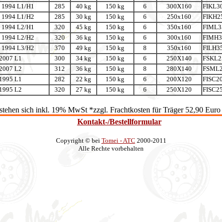
l 1994 L1/H1
285
40 kg
150 kg
6
300X160
FIKL3
l 1994 L1/H2
285
30 kg
150 kg
6
250x160
FIKH2
l 1994 L2/H1
320
45 kg
150 kg
6
350x160
FIML3
l 1994 L2/H2
320
36 kg
150 kg
6
300x160
FIMH3
l 1994 L3/H2
370
49 kg
150 kg
8
350x160
FILH3
 2007 L1
300
34 kg
150 kg
6
250X140
FSKL2
 2007 L2
312
36 kg
150 kg
8
280X140
FSML2
 1995 L1
282
22 kg
150 kg
6
200X120
FISC2
 1995 L2
320
27 kg
150 kg
6
250X120
FISC2
rstehen sich inkl. 19% MwSt *zzgl. Frachtkosten für Träger 52,90 Euro
Kontakt-/Bestellformular
Copyright © bei
Tomei - ATC
2000-2011
Alle Rechte vorbehalten