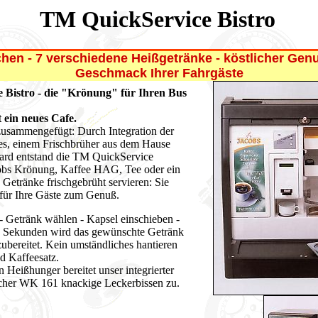
TM QuickService Bistro
en - 7 verschiedene Heißgetränke - köstlicher Ge
Geschmack Ihrer Fahrgäste
 Bistro - die "Krönung" für Ihren Bus
t ein neues Cafe.
usammengefügt: Durch Integration der
es, einem Frischbrüher aus dem Hause
ard entstand die TM QuickService
cobs Krönung, Kaffee HAG, Tee oder ein
 Getränke frischgebrüht servieren: Sie
für Ihre Gäste zum Genuß.
 - Getränk wählen - Kapsel einschieben -
 Sekunden wird das gewünschte Getränk
zubereitet. Kein umständliches hantieren
nd Kaffeesatz.
n Heißhunger bereitet unser integrierter
er WK 161 knackige Leckerbissen zu.