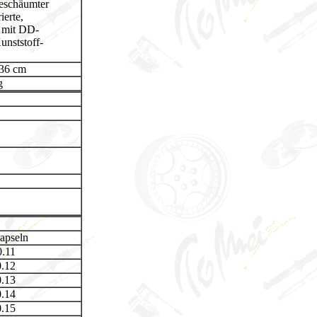
geschäumter
ierte,
n mit DD-
unststoff-
/36 cm
g
apseln
0.11
0.12
0.13
0.14
0.15