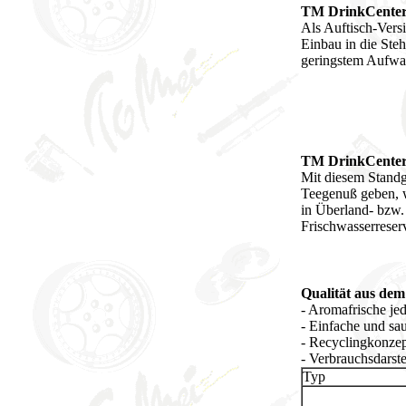
TM DrinkCenter
Als Auftisch-Vers
Einbau in die Ste
geringstem Aufwa
TM DrinkCenter 
Mit diesem Standg
Teegenuß geben, w
in Überland- bzw.
Frischwasserreser
Qualität aus de
- Aromafrische jede
- Einfache und sa
- Recyclingkonze
- Verbrauchsdarst
Typ