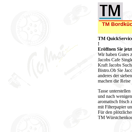
TM Bordküch
TM QuickService
!
Eröffnen Sie jetz
Wir haben Gutes z
Jacobs Cafe Singl
Kraft Jacobs Such
Bistro.Ob Sie Ja
anderes der sieben
machen die Reise 
Tasse unterstellen
und nach wenigen
aromatisch frisch 
mit Filterpapier u
Für den plötzliche
TM Würstchenkoch