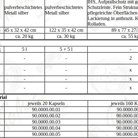
IHS, Aufprallschutz mit 
pulverbeschichtetes
pulverbeschichtetes
Schutzleiste. Fein Struktur
Metall silber
Metall silber
pflegeleichte Öberfläche
Lackierung in anthrazit. K
Rolladen.
)
45 x 32 x 42 cm
122 x 35 x 42 cm
89 x 77 x 27
ca. 20 kg
ca. 30 kg
ca. 55 k
g
g
5 l
5 + 5 l
-
-
-
2
-
-
x
-
-
x
-
-
x
ial
jeweils 20 Kapseln
jeweils 160 K
90.0000.00.01
90.0000.0
90.0000.00.02
90.0000.0
90.0000.00.03
90.0000.0
90.0000.00.04
90.0000.0
90.0000.00.05
90.0000.0