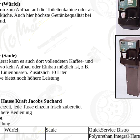
 (Würfel)
ion zum Aufbau auf die Toilettenkabine oder als
hküche. Auch hier höchste Getränkequalität bei
nd.
(Säule)
erät kann es auch dort vollendeten Kaffee- und
o kein Aufbau oder Einbau möglich ist, z.B.
 Linienbussen. Zusätzlich 10 Liter
ve bietet noch höhere Leistung.
m Hause Kraft Jacobs Suchard
rzeit, jede Tasse einzeln frisch zubereitet
ubere Bedienung
pt
ellung
Würfel
Säule
QuickService Bistro
Polyurethan Integral-Ha