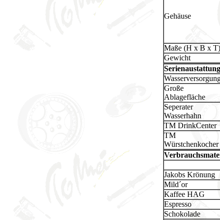
Gehäuse
Maße (H x B x T
Gewicht
Serienaustattun
Wasserversorgun
Große
Ablagefläche
Seperater
Wasserhahn
TM DrinkCenter
TM
Würstchenkocher
Verbrauchsmater
Jakobs Krönung
Mild´or
Kaffee HAG
Espresso
Schokolade