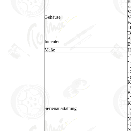
B
z
V
Gehäuse
V
F
k
T
A
Innenteil
E
Maße
H
-
-
-
-
-
K
-
B
-
K
Serienausstattung
-
-
N
-
N