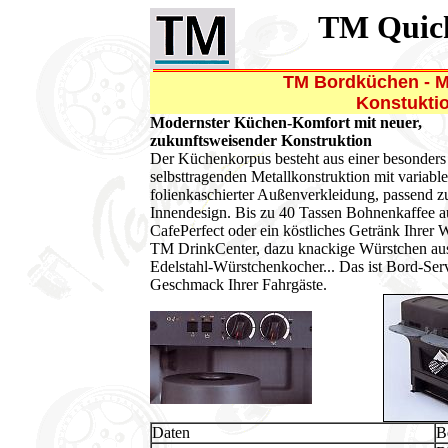
TM Quick
TM Bordküchen - M
Konstukti
Modernster Küchen-Komfort mit neuer,
zukunftsweisender Konstruktion
Der Küchenkorpus besteht aus einer besonders
selbsttragenden Metallkonstruktion mit variabl
folienkaschierter Außenverkleidung, passend 
Innendesign. Bis zu 40 Tassen Bohnenkaffee 
CafePerfect oder ein köstliches Getränk Ihrer
TM DrinkCenter, dazu knackige Würstchen au
Edelstahl-Würstchenkocher... Das ist Bord-Se
Geschmack Ihrer Fahrgäste.
Daten
B