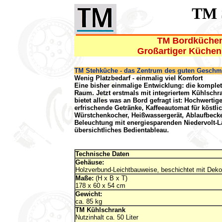
TM 
TM Bordküchen 
Großartiger Küchenk
TM Stehküche - das Zentrum des guten Gesch
Wenig Platzbedarf - einmalig viel Komfort
Eine bisher einmalige Entwicklung: die komplet
Raum. Jetzt erstmals mit integriertem Kühlsch
bietet alles was an Bord gefragt ist: Hochwertig
erfrischende Getränke, Kaffeeautomat für köstl
Würstchenkocher, Heißwassergerät, Ablaufbeck
Beleuchtung mit energiesparenden Niedervolt-
übersichtliches Bedientableau.
Technische Daten
Gehäuse:
Holzverbund-Leichtbauweise, beschichtet mit Dek
Maße:
(H x B x T)
178 x 60 x 54 cm
Gewicht:
ca. 85 kg
TM Kühlschrank
Nutzinhalt ca. 50 Liter