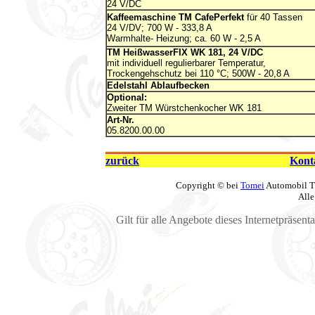
24 V/DC
Kaffeemaschine TM CafePerfekt
für 40 Tassen
24 V/DV; 700 W - 333,8 A
Warmhalte- Heizung; ca. 60 W - 2,5 A
TM HeißwasserFIX WK 181, 24 V/DC
mit individuell regulierbarer Temperatur,
Trockengehschutz bei 110 °C; 500W - 20,8 A
Edelstahl Ablaufbecken
Optional:
Zweiter TM Würstchenkocher WK 181
Art-Nr.
05.8200.00.00
zurück
Kont
Copyright © bei
Tomei
Automobil T
Alle
Gilt für alle Angebote dieses Internetpräsent