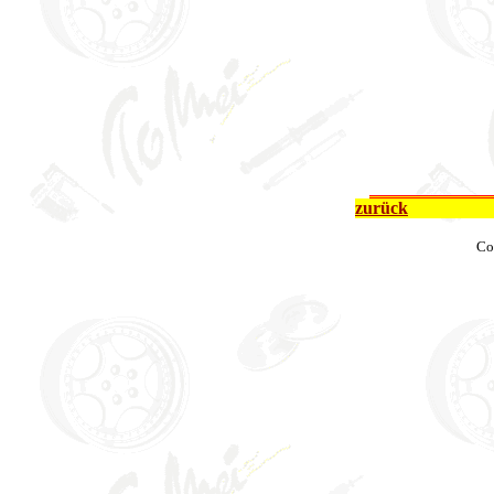
zurück
Co