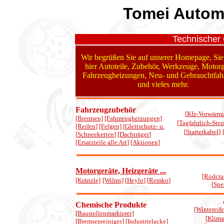
Tomei Automo
Technischer 
Wir begrüßen Sie auf unserer Homepage, Sie
hier Autoteile, Zubehör, Werkzeuge, Motorg
Fahrzeugheizungen, Neu- und Gebrauchtfah
und vieles mehr.
Fahrzeugzubehör
[
Kfz-Vorwärm
[Bremsen]
[Fahrzeugheizungen]
[
Tagfahrlich-Ste
[Reifen
]
[Felgen]
[
Gleitschutz- u.
[
Starterkabel
]
[
Schneeketten
]
[Dachträger
]
[Ersatzteile alle Art
]
[Aktionen
]
Motorgeräte, Heizgeräte ...
[Rodcraf
[Kränzle]
[Wilms]
[
Heylo
] [
Remko
]
[
Spe
Chemische Produkte
[Wintereife
[Baustellenmarkierer]
[
Klima
[Bremsenreiniger] [Industrielacke]