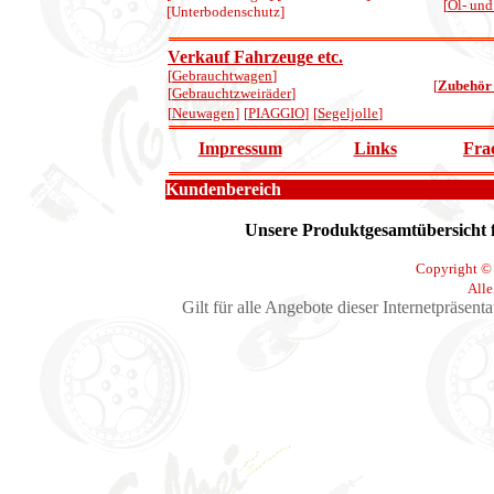
[
Öl- und
[Unterbodenschutz]
Verkauf Fahrzeuge etc.
[
Gebrauchtwagen
]
[
Zubehör 
[
Gebrauchtzweiräder
]
[
Neuwagen
]
[
PIAGGIO
]
[
Segeljolle
]
Impressum
Links
Fra
Kundenbereich
Unsere Produktgesamtübersicht f
Copyright ©
Alle
Gilt für alle Angebote dieser Internetpräsent