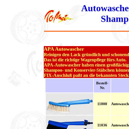
Autowasche
Shamp
APA Autowascher
Reinigen den Lack gründlich und schonend
Das ist die richtige Wagenpflege fürs Auto.
APA-Autowascher haben einen großflächige
Shampoo- und Konservier-Stäbchen könne
FIX-Anschluß paßt an die bekannten Stec
Bestell-
..
Nr.
11000
Autowasche
11036
Autowasche