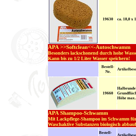
19630
ca. 18,0 x 
APA >>Softclean<<-Autoschwamm
Besonders lackschonend durch hohe Was
Kann bis zu 1/2 Liter Wasser speichern!
Bestell-
..
Artikelbes
Nr.
Halbrunde
19660
Grundfläch
Höhe max. 
APA Shampoo-Schwamm
Mit Lackpflege-Shampoo im Schwamm für 
Waschaktive Substanzen biologisch abbau
Bestell-
..
Artikelbes