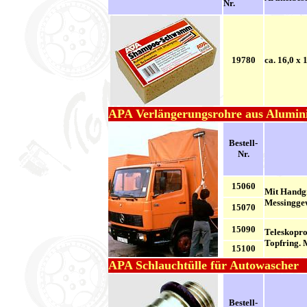
Nr.
19780
ca. 16,0 x 
APA Verlängerungsrohre aus Alumi
Bestell-
Nr.
15060
Mit Handgr
Messinggew
15070
15090
Teleskopro
Topfring. 
15100
APA Schlauchtülle für Autowascher
Bestell-