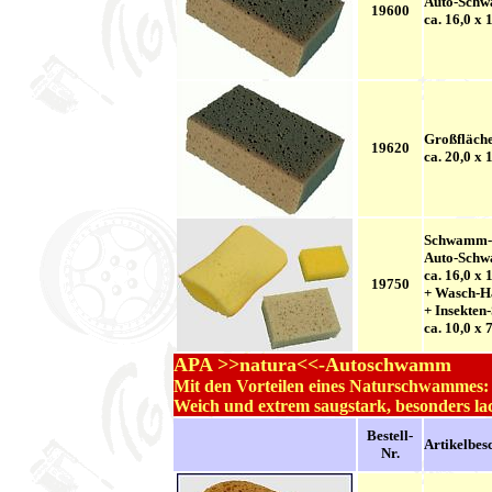
Auto-Sch
19600
ca. 16,0 x 
Großfläch
19620
ca. 20,0 x 
Schwamm-
Auto-Sch
ca. 16,0 x 
19750
+ Wasch-H
+ Insekte
ca. 10,0 x 
APA >>natura<<-Autoschwamm
Mit den Vorteilen eines Naturschwammes:
Weich und extrem saugstark, besonders lac
Bestell-
..
Artikelbes
Nr.