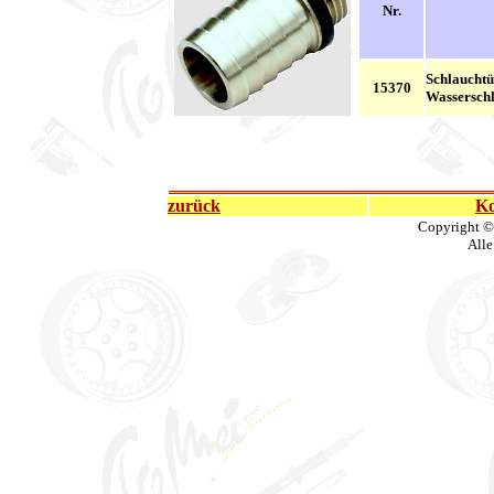
Nr.
Schlauchtül
15370
Wasserschl
zurück
Ko
Copyright ©
Alle