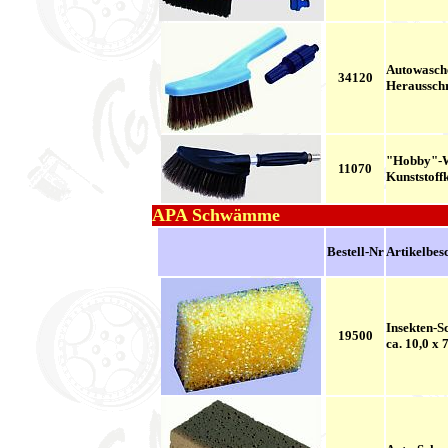
Autowasche
34120
Heraussch
"Hobby"-
11070
Kunststoff
APA Schwämme
Bestell-Nr
Artikelbes
Insekten-
19500
ca. 10,0 x 