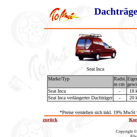
Dachträge
Seat Inca
Marke/Typ
Radst.
Eige
in cm
gewi
Seat Inca
-
18 
Seat Inca verlängerter Dachträger
-
20 
*Preise verstehen sich inkl. 19% MwSt 
zurück
Kon
Copyright ©
Alle