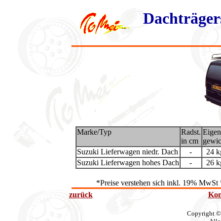
Dachträger
Marke/Typ
Radst.
Eigen
in cm
gewic
Suzuki Lieferwagen niedr. Dach
-
24 k
Suzuki Lieferwagen hohes Dach
-
26 k
*Preise verstehen sich inkl. 19% MwSt 
zurück
Kon
Copyright ©