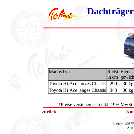
Dachträger
Marke/Typ
Radst.
Eigen-
in cm
gewich
Toyota Hi-Ace kurzes Chassis
299
30 kg
Toyota Hi-Ace langes Chassis
343
36 kg
*Preise verstehen sich inkl. 19% MwSt 
zurück
Kon
Copyright ©
Alle