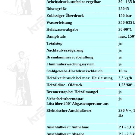
Arbeitsdruck, stufenlos regelbar
30 - 135 
Düsengröße
25045
Zulässiger Überdruck
150 bar
Wasserleistung
350-635 l
Heißwasserabgabe
30-90°C
Dampfstufe
max. 150
Totalstop
ja
Nachlaufverzögerung
ja
Brennkammervorbelüftung
ja
Flammüberwachungssystem
ja
Stahlgewebe-Hochdruckschlauch
10 m
Heizölverbrauch bei max. Heizleistung
3,5 kg/h
Heizöldüse - Öldruck
1,25/60° 
Brennerstop bei Heizölmangel
ja
Sicherheitsthermostat
ja
Löst über 250° Abgastemperatur aus
Elektrischer Anschlußwert
230 V ~, 1
Hz
Anschlußwert: Aufnahme
P 1 - 3,1
Anschlußwert: Abgabe
P 2 - 2,3