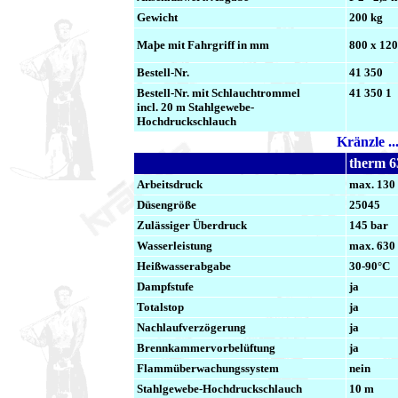
Gewicht
200 kg
Maþe mit Fahrgriff in mm
800 x 120
Bestell-Nr.
41 350
Bestell-Nr. mit Schlauchtrommel
41 350 1
incl. 20 m Stahlgewebe-
Hochdruckschlauch
Kränzle ..
therm 6
Arbeitsdruck
max. 130
Düsengröße
25045
Zulässiger Überdruck
145 bar
Wasserleistung
max. 630 
Heißwasserabgabe
30-90°C
Dampfstufe
ja
Totalstop
ja
Nachlaufverzögerung
ja
Brennkammervorbelüftung
ja
Flammüberwachungssystem
nein
Stahlgewebe-Hochdruckschlauch
10 m