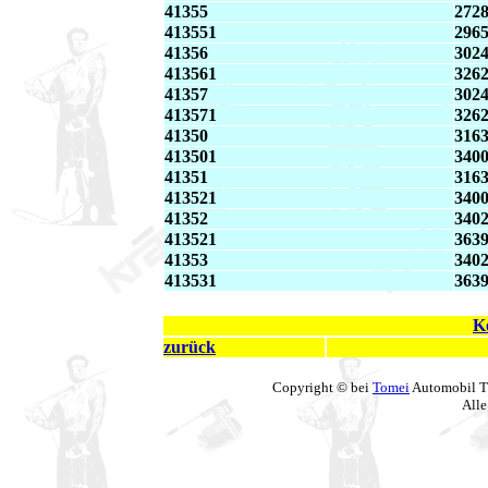
41355
2728
413551
2965
41356
3024
413561
3262
41357
3024
413571
3262
41350
3163
413501
3400
41351
3163
413521
3400
41352
3402
413521
3639
41353
3402
413531
3639
K
zurück
Copyright © bei
Tomei
Automobil T
Alle