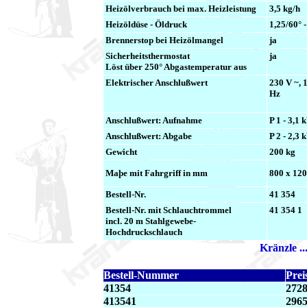
Heizölverbrauch bei max. Heizleistung
3,5 kg/h
Heizöldüse - Öldruck
1,25/60° 
Brennerstop bei Heizölmangel
ja
Sicherheitsthermostat
ja
Löst über 250° Abgastemperatur aus
Elektrischer Anschlußwert
230 V ~, 1
Hz
Anschlußwert: Aufnahme
P 1 - 3,1
Anschlußwert: Abgabe
P 2 - 2,3
Gewicht
200 kg
Maþe mit Fahrgriff in mm
800 x 120
Bestell-Nr.
41 354
Bestell-Nr. mit Schlauchtrommel
41 354 1
incl. 20 m Stahlgewebe-
Hochdruckschlauch
Kränzle ..
Bestell-Nummer
Prei
41354
2728
413541
2965