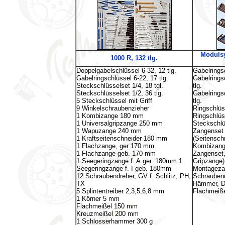
Moduls
1000 R, 132 tlg.
Doppelgabelschlüssel 6-32, 12 tlg.
Gabelrings
Gabelringschlüssel 6-22, 17 tlg.
Gabelrings
Steckschlüsselset 1/4, 18 tgl.
tlg.
Steckschlüsselset 1/2, 36 tlg.
Gabelrings
5 Steckschlüssel mit Griff
tlg.
9 Winkelschraubenzieher
Ringschlüss
1 Kombizange 180 mm
Ringschlüss
1 Universalgripzange 250 mm
Steckschlüs
1 Wapuzange 240 mm
Zangenset B
1 Kraftseitenschneider 180 mm
(Seitensch
1 Flachzange, ger 170 mm
Kombizang
1 Flachzange geb. 170 mm
Zangenset,
1 Seegeringzange f. A.ger. 180mm 1
Gripzange)
Seegeringzange f. I geb. 180mm
Montagezan
12 Schraubendreher, GV f. Schlitz, PH,
Schraubend
TX
Hämmer, Du
5 Splintentreiber 2,3,5,6,8 mm
Flachmeißel
1 Körner 5 mm
Flachmeißel 150 mm
Kreuzmeißel 200 mm
1 Schlosserhammer 300 g