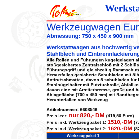
Werksta
Werkzeugwagen Euro
Abmessung: 750 x 450 x 900 mm
Werkstattwagen aus hochwertig ve
Stahlblech und Einbrennlackierun
Alle Rollen und Führungen kugelgelagert a
stoßgesichertes Zentralschloß mit 2 Schlüss
Führungsgriff und gleichzeitig Rammschut
Herausfallen gesicherte Schubladen mit öl
Antirutschmatten, davon 5 schubladen für 
Stahlbügelhalter mit Putztuchrolle, Abfallkor
davon eine mit Arretierbremse, große und b
Ablagefläche (700 x 450 mm) mit Randbeg
Herunterfallen von Werkzeug
Artikelnummer: 6608546
nur 820,- DM
Preis leer:
(419,50 Euro)
1510,-DM
Preis inkl. Werkzeugpaket 1:
(7
1620,-DM
Preis inkl. Werkzeugpaket 2:
(8
Werkzeugpaket 1