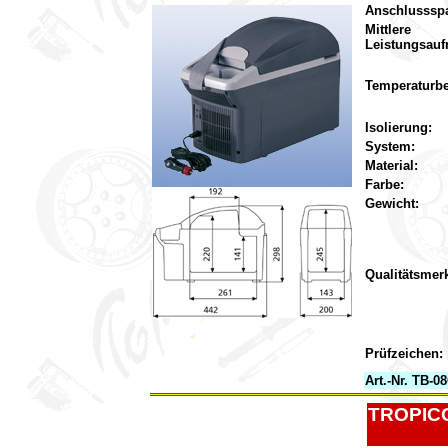
Anschlusssp
Mittlere
Leistungsau
Temperaturbe
Isolierung:
System:
Material:
Farbe:
Gewicht:
Qualitätsmer
Prüfzeichen:
Art.-Nr. TB-0
TROPICO