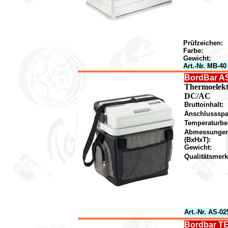
Prüfzeichen:
Farbe:
Gewicht:
Art.-Nr. MB-40
BordBar A
Thermoelekt
DC/AC
Bruttoinhalt:
Anschlusssp
Temperaturbe
Abmessunge
(BxHxT):
Gewicht:
Qualitätsmer
Art.-Nr. AS-0
Bordbar TE