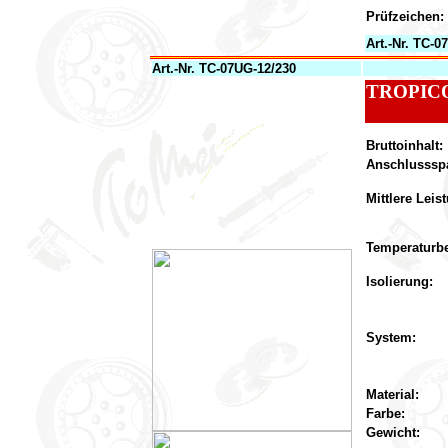
Prüfzeichen:
Art.-Nr. TC-0
Art.-Nr. TC-07UG-12/230
TROPICO
Bruttoinhalt:
Anschlusssp
Mittlere Lei
Temperaturbe
Isolierung:
System:
Material:
Farbe:
Gewicht: