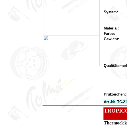
System:
Material:
Farbe:
Gewicht:
Qualitätsmer
Prüfzeichen:
Art.-Nr. TC-2
TROPICO
Thermoelekt