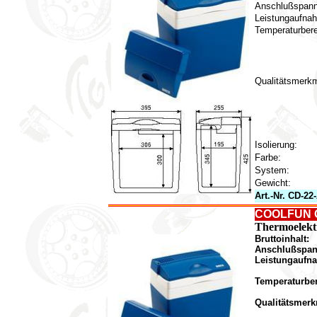
Anschlußspann
Leistungaufna
Temperaturbere
Qualitätsmerkm
Isolierung:
Farbe:
System:
Gewicht:
Art.-Nr. CD-22
COOLFUN 
Thermoelekt
Bruttoinhalt:
Anschlußspa
Leistungaufn
Temperaturber
Qualitätsmerk