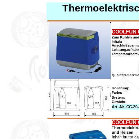
Thermoelektris
COOLFUN C
Zum Kühlen und
Inhalt:
Anschlußspann
Leistungaufnah
Temperaturberei
Qualitätsmerkma
Isolierung:
Farbe:
System:
Gewicht:
Art.-Nr. CC-20
COOLFUN 
Thermoelektri
und Heizen
Inhalt brutto ca