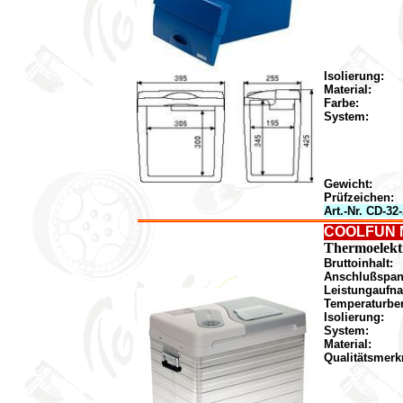
Isolierung:
Material:
Farbe:
System:
Gewicht:
Prüfzeichen:
Art.-Nr. CD-32
COOLFUN 
Thermoelektr
Bruttoinhalt:
Anschlußspa
Leistungaufn
Temperaturber
Isolierung:
System:
Material:
Qualitätsmerk