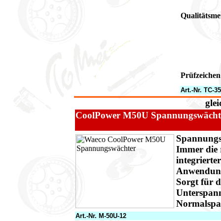
Qualitätsme
Prüfzeichen
Art.-Nr. TC-
glei
CoolPower M50U Spannungswächt
Spannungs
Immer die 
integriert
Anwendung
Sorgt für 
Unterspann
Normalspa
Art.-Nr.
M-50U-12