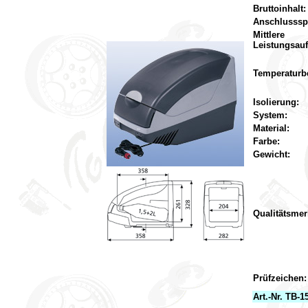
Bruttoinhalt:
Anschlusss
Mittlere
Leistungsau
Temperaturbe
Isolierung:
System:
Material:
Farbe:
Gewicht:
Qualitätsmer
Prüfzeichen:
Art.-Nr. TB-1