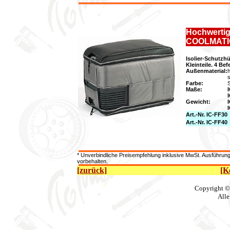
Hochwertige
COOLMATIC
Isolier-Schutzh
Kleinteile. 4 B
Außenmaterial:
Farbe:
S
Maße:
Gewicht:
Art.-Nr. IC-FF30
Art.-Nr. IC-FF40
* Unverbindliche Preisempfehlung inklusive MwSt. Ausführun
vorbehalten.
[zurück]
[K
Copyright ©
Alle