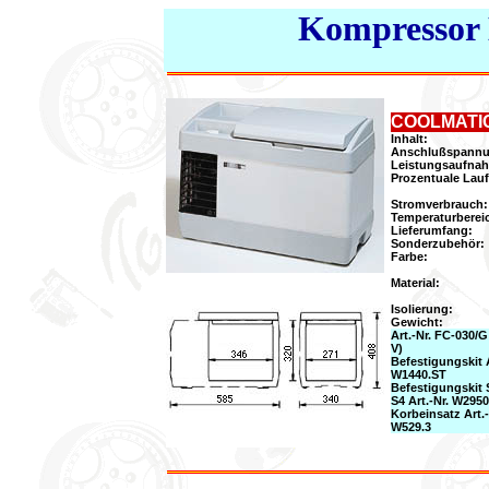
Kompressor
COOLMATIC F
Inhalt:
Anschlußspannu
Leistungsaufna
Prozentuale Lauf
Stromverbrauch:
Temperaturberei
Lieferumfang:
Sonderzubehör:
Farbe:
Material:
Isolierung:
Gewicht:
Art.-Nr. FC-030/G
V)
Befestigungskit A
W1440.ST
Befestigungskit 
S4 Art.-Nr. W295
Korbeinsatz Art.-
W529.3