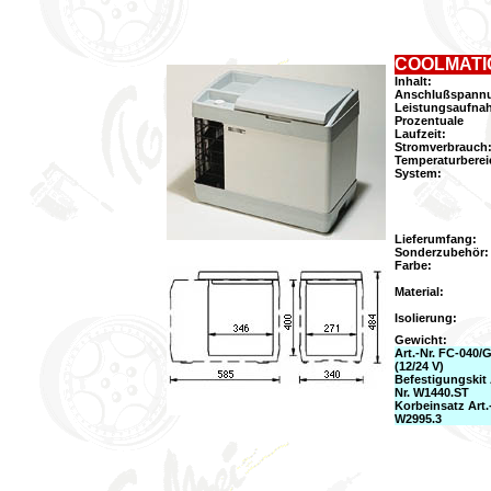
COOLMATIC
Inhalt:
Anschlußspann
Leistungsaufna
Prozentuale
Laufzeit:
Stromverbrauch
Temperaturberei
System:
Lieferumfang:
Sonderzubehör:
Farbe:
Material:
Isolierung:
Gewicht:
Art.-Nr. FC-040/
(12/24 V)
Befestigungskit 
Nr. W1440.ST
Korbeinsatz Art.
W2995.3