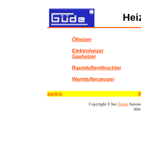
Hei
Ölheizer
Elektroheizer
Gasheizer
Raumluftentfeuchter
Warmlufterzeuger
zurück
K
Copyright © bei
Tomei
Automo
Alle